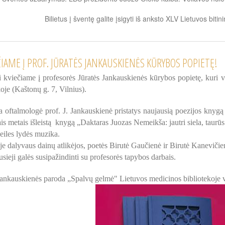
Bilietus į šventę galite įsigyti iš anksto XLV Lietuvos bit
ČIAME Į PROF. JŪRATĖS JANKAUSKIENĖS KŪRYBOS POPIETĘ!
 kviečiame į profesorės Jūratės Jankauskienės kūrybos popietę, kuri vy
koje (Kaštonų g. 7, Vilnius).
 oftalmologė prof. J. Jankauskienė pristatys naujausią poezijos knygą
ais metais išleistą knygą „Daktaras Juozas Nemeikša: jautri siela, taurūs
eiles lydės muzika.
e dalyvaus dainų atlikėjos, poetės Birutė Gaučienė ir Birutė Kanevičie
usieji galės susipažindinti su profesorės tapybos darbais.
Jankauskienės paroda „Spalvų gelmė" Lietuvos medicinos bibliotekoje ve