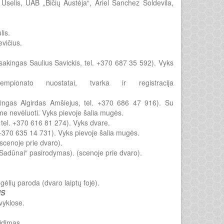
 Uselis, UAB „Bičių Austėja“, Ariel Sanchez Soldevila,
lis.
vičius.
akingas Saulius Savickis, tel. +370 687 35 592). Vyks
ionato nuostatai, tvarka ir registracija
akingas Algirdas Amšiejus, tel. +370 686 47 916). Su
me nevėluoti. Vyks pievoje šalia mugės.
tel. +370 616 81 274). Vyks dvare.
 +370 635 14 731). Vyks pievoje šalia mugės.
scenoje prie dvaro).
„Sadūnai“ pasirodymas). (scenoje prie dvaro).
gėlių paroda (dvaro laiptų fojė).
IS
vyklose.
idimas.