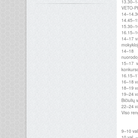
13.30–14
VETO-PH
14–14.30
14.45–15
15.30–16
16.15–16
14–17 va
mokykloj
14–18 
nuorodo
15–17 v
konkurso
16.15–17
16–18 va
18–19 va
19–24 va
Bičiulių
22–24 va
Viso ren
9–10 val
10 val. 