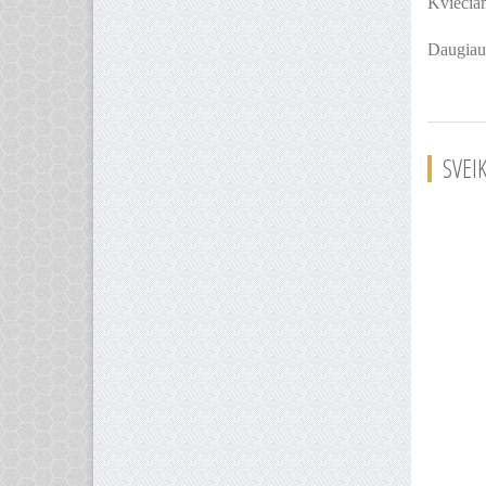
Kviečia
Daugiau
SVEI