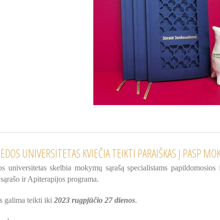
PĖDOS UNIVERSITETAS KVIEČIA TEIKTI PARAIŠKAS Į PASP 
s universitetas skelbia mokymų sąrašą specialistams papildomosios ir a
 sąrašo ir Apiterapijos programa.
s galima teikti iki
2023 rugpjūčio 27 dienos
.