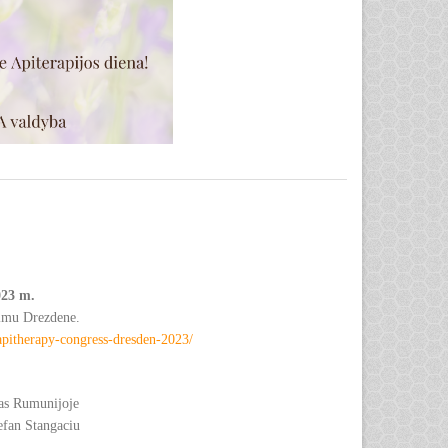
023 m.
vimu Drezdene.
/apitherapy-congress-dresden-2023/
ras Rumunijoje
tefan Stangaciu