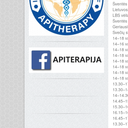
Šventės 
Lietuvos
LBS vėli
Šventės 
Geriausi
Svečių s
14–18 va
14–16 va
14–18 va
14–18 va
14–18 va
14–18 va
14–18 v
14–18 va
13.30–17
13.30–14
14–14.30
14.45–15
15.30–16
16.15–16
16.45–17.
13.30–17