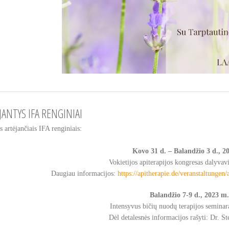
JANTYS IFA RENGINIAI
 artėjančiais IFA renginiais:
Kovo 31 d. – Balandžio 3 d., 2
Vokietijos apiterapijos kongresas dalyva
Daugiau informacijos:
https://apitherapie.de/veranstaltungen
Balandžio 7-9 d., 2023 m.
Intensyvus bičių nuodų terapijos semina
Dėl detalesnės informacijos rašyti: Dr. S