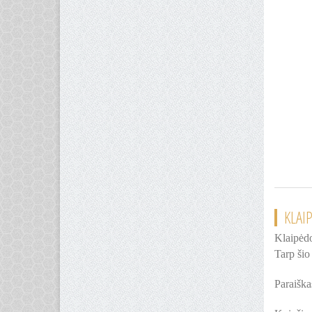
KLAI
Klaipėdo
Tarp šio
Paraiška