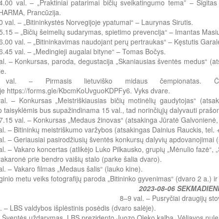
.00 val. – „Praktiniai patarimai bičių sveikatingumo tema” – Sigitas
ARMA, Prancūzija.
 val. – „Bitininkystės Norvegijoje ypatumai“ – Laurynas Sirutis.
.15 – „Bičių šeimelių sudarymas, spietimo prevencija“ – Imantas Masiu
.00 val. – „Bitininkavimas naudojant perų pertraukas“ – Kęstutis Garale
.45 val. – „Medingieji augalai bityne“ – Tomas Bočys.
l. – Konkursas, paroda, degustacija „Skaniausias šventės medus“ (ats
e.
val. – Pirmasis lietuviško midaus čempionatas. Čemp
je https://forms.gle/KbcmKoUvguoKDPFy6. Vyks dvare.
al. – Konkursas „Meistriškiausias bičių motinėlių gaudytojas“ (ats
 taisyklėmis bus supažindinama 15 val., tad norinčiųjų dalyvauti prašo
.15 val. – Konkursas „Medaus žinovas“ (atsakinga Jūratė Galvonienė, 
l. – Bitininkų meistriškumo varžybos (atsakingas Dainius Rauckis, tel.
l. – Geriausiai pasirodžiusių šventės konkursų dalyvių apdovanojimai (
l. – Vakaro koncertas (atlikėjo Luko Pilkausko, grupių „Mėnulio fazė“, 
 vakaronė prie bendro vaišių stalo (parke šalia dvaro).
l. – Vakaro filmas „Medaus šalis“ (lauko kine).
ginio metu veiks fotografijų paroda „Bitininko gyvenimas“ (dvaro 2 a.) ir 
2023-08-06 SEKMADIEN
8–9 val. – Pusryčiai draugijų sto
. – LBS valdybos išplėstinis posėdis (dvaro salėje).
– Šventės uždarymas. LBS prezidento Juozo Oleko kalba. Vėliavos nule