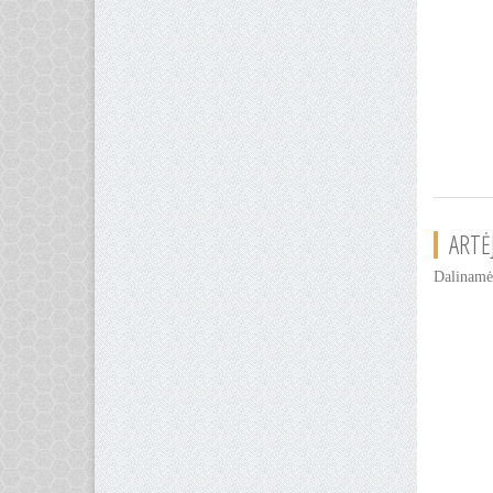
ARTĖ
Dalinamės