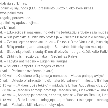
dalyvių sutikimas.
 bitininkų sąjungos (LBS) prezidento Juozo Oleko sveikinimas.
avos pakėlimas.
regalijų perdavimas.
ų bitininkų apdovanojimai.
veikinimai.
l. – Edukacijos ir mažiems, ir dideliems (edukacijų erdvėje šalia mugės
l. – Susipažinkite su bitininko profesija – Ernestos ir Kęstučio bitininkys
l. – Žvakių liejimas senoviniu būdu – Dalios ir Rimo Vaitukaičių bitinink
l. – Bičių produktų aromaterapija – Senovinės bitininkystės muziejus.
l. – Šiaudinių bitučių ir sodų rišimo dirbtuvės – Jurga Kaščiukaitė-Katk
l. – Dirbinių iš medžio gamyba – Gediminas Kairys.
al. – Tapyba ant medžio – Eugenijus Raugas.
l. – Šėlionių kampelis. Pramogos vaikams.
 val. – Paskaitos svečiams (dvare)
.00 val. – „Kasdienė bičių terapija namuose – vidaus patalpų avilys“ – 
 val. – „Miesto bitininkystė ir bičių įtaka bioįvairovei“ – miesto bitinin
.15 val. – „Midaus upės tekėjo“ – midudaris Erikas Augustinavičius, „
.00 val. – „Medaus someljė profesija. Medaus rūšys ir skoniai“ – Ilma 
.45 val. – „Apiterapija: praeitis, dabartis, ateitis“ – Povilas Rimkus, L
15 val. – „Bitės lietuvių mitologijoje, papročiuose ir istorijoje“ – etnol
 val. – Paskaitos bitininkams (mokykloje).