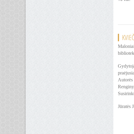
KVIE
Maloniai
bibliote
Gydytoja
praėjusi
Autorės 
Renginyj
Susirink
Jūratės 