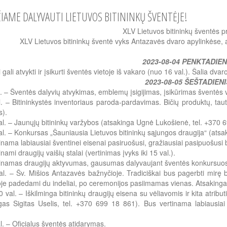
ČIAME DALYVAUTI LIETUVOS BITININKŲ ŠVENTĖJE!
XLV Lietuvos bitininkų šventės 
XLV Lietuvos bitininkų šventė vyks Antazavės dvaro apylinkėse, 
2023-08-04 PENKTADIEN
i gali atvykti ir įsikurti šventės vietoje iš vakaro (nuo 16 val.). Šalia dv
2023-08-05 ŠEŠTADIENI
. – Šventės dalyvių atvykimas, emblemų įsigijimas, įsikūrimas šventės v
. – Bitininkystės inventoriaus paroda-pardavimas. Bičių produktų, taut
s).
l. – Jaunųjų bitininkų varžybos (atsakinga Ugnė Lukošienė, tel. +370 
l. – Konkursas „Šauniausia Lietuvos bitininkų sąjungos draugija“ (atsa
inama labiausiai šventinei eisenai pasiruošusi, gražiausiai pasipuošusi b
nami draugijų vaišių stalai (vertinimas įvyks iki 15 val.).
inamas draugijų aktyvumas, gausumas dalyvaujant šventės konkursuose
l. – Šv. Mišios Antazavės bažnyčioje. Tradiciškai bus pagerbti mirę bi
je padedami du indeliai, po ceremonijos pasiimamas vienas. Atsakinga
 val. – Iškilminga bitininkų draugijų eisena su vėliavomis ir kita atrib
gas Sigitas Uselis, tel. +370 699 18 861). Bus vertinama labiausiai 
.
l. – Oficialus šventės atidarymas.