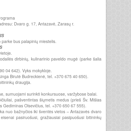
programa
adresu: Dvaro g. 17, Antazavė, Zarasų r.
IS
aro parke bus palapinių miestelis.
S
ietoje.
odailės dirbinių, kulinarinio paveldo mugė (parke šalia
690 04 642). Vyks mokykloje.
kinga Birutė Budreckienė, tel. +370 675 40 650).
itininkų draugija.
, sumuojami surinkti konkursuose, varžybose balai.
čiuliai, pašventintas šiųmetis medus (prieš Šv. Mišias
s Gediminas Olsevičius, tel. +370 650 67 555).
utika nuo bažnyčios iki šventės vietos – Antazavės dvaro
eisenai pasiruošusi, gražiausiai pasipuošusi bitininkų