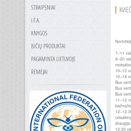
STRAIPSNIAI
KVIE
I.F.A.
KNYGOS
Norintiej
BIČIŲ PRODUKTAI
7–11 val
PAGAMINTA LIETUVOJE
9–20 val
mokyklo
10–12 va
REMĖJAI
10–18 va
Bus vert
Bus verti
Bus vert
11–12 va
bažnyčio
12–12.30
(atsakin
draugija
12.30 va