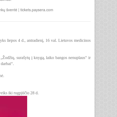
ininkų šventė | tickets.paysera.com
ks liepos 4 d., antradienį, 16 val. Lietuvos medicinos
 „Žodžių, surašytų į knygą, laiko bangos nenuplaus“ ir
 darbai“.
nė.
iks iki rugpjūčio 28 d.