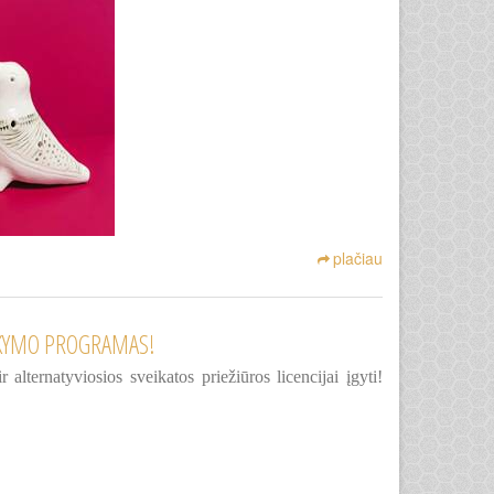
plačiau
MOKYMO PROGRAMAS!
lternatyviosios sveikatos priežiūros licencijai įgyti!