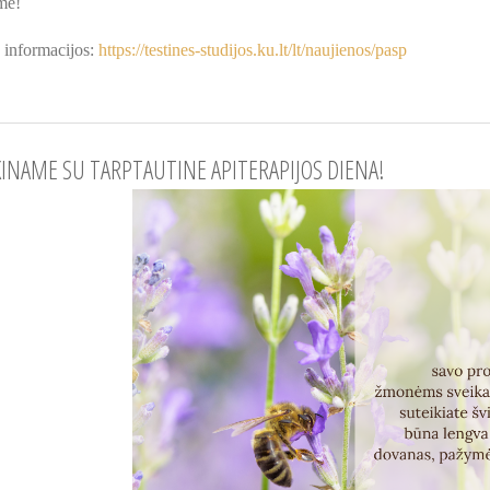
me!
 informacijos:
https://testines-studijos.ku.lt/lt/naujienos/pasp
KINAME SU TARPTAUTINE APITERAPIJOS DIENA!