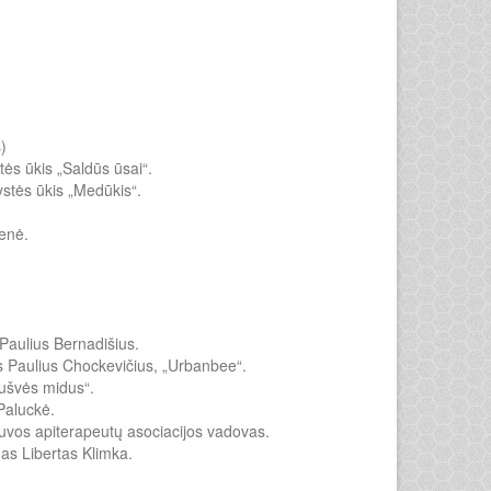
)
tės ūkis „Saldūs ūsai“.
ystės ūkis „Medūkis“.
ienė.
Paulius Bernadišius.
kas Paulius Chockevičius, „Urbanbee“.
Šušvės midus“.
Paluckė.
ietuvos apiterapeutų asociacijos vadovas.
ogas Libertas Klimka.