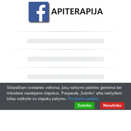
Sklandžiam svetainės veikimui, jūsų naršymo patirties gerinimui bei
rinkodarai naudojame slapukus. Paspaudę „Sutinku“ arba naršydami
toliau sutiksite su slapukų įrašymu.
Privatumo politika
© 2026
apiterapija.eu
|
Interneto svetainių kūrimas
Sutinku
Nesutinku